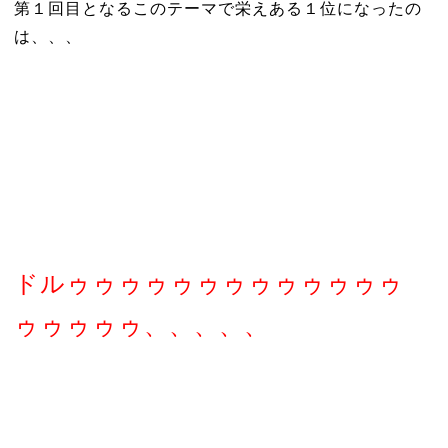
第１回目となるこのテーマで栄えある１位になったの
は、、、
ドルゥゥゥゥゥゥゥゥゥゥゥゥゥ
ゥゥゥゥゥ、、、、、