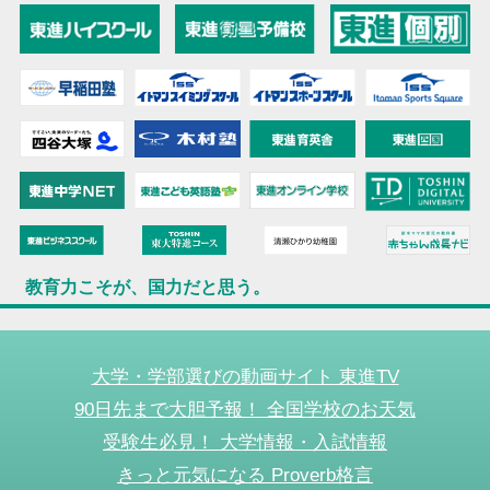
教育力こそが、国力だと思う。
大学・学部選びの動画サイト 東進TV
90日先まで大胆予報！ 全国学校のお天気
受験生必見！ 大学情報・入試情報
きっと元気になる Proverb格言