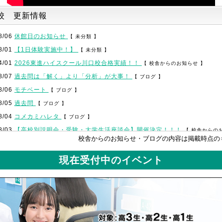
'
校 更新情報
8/06
休館日のお知らせ
【 未分類 】
8/01
【1日体験実施中！】
【 未分類 】
4/01
2026東進ハイスクール川口校合格実績！！
【 校舎からのお知らせ 】
8/07
過去問は「解く」より「分析」が大事！
【 ブログ 】
8/06
モチベート
【 ブログ 】
8/05
過去問
【 ブログ 】
8/04
コメカミハレタ
【 ブログ 】
8/03
【高校別説明会・受験・大学生活座談会】開催決定！！！
【 校舎からの
校舎からのお知らせ・ブログの内容は掲載時点の
8/03
like a ミニマリスト
【 ブログ 】
7/31
夏休みを制する勉強スケジュールとは？
【 ブログ 】
現在受付中のイベント
7/30
過去問の復習は効率良く！
【 ブログ 】