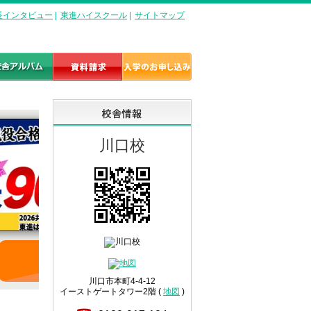
長インタビュー
|
東進ハイスクール
|
サイトマップ
川口校
詳しくはこちら
川口市本町4-4-12
イーストゲートタワー2階 (
地図
)