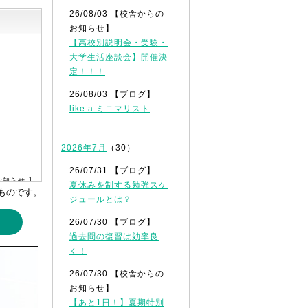
26/08/03 【校舎からの
お知らせ】
【高校別説明会・受験・
大学生活座談会】開催決
定！！！
26/08/03 【ブログ】
like a ミニマリスト
2026年7月
（30）
26/07/31 【ブログ】
お知らせ 】
夏休みを制する勉強スケ
ものです。
ジュールとは？
26/07/30 【ブログ】
過去問の復習は効率良
く！
26/07/30 【校舎からの
お知らせ】
【あと1日！】夏期特別