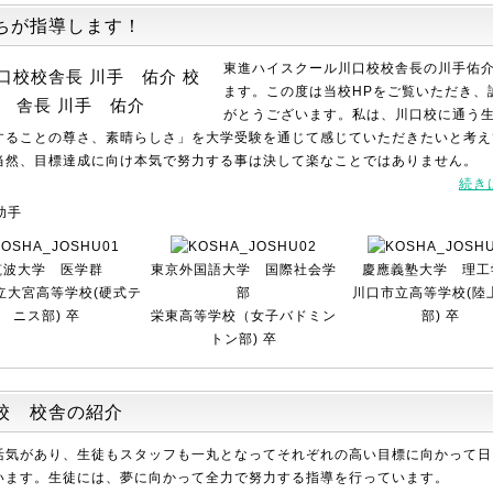
ちが指導します！
東進ハイスクール川口校校舎長の川手佑
校
ます。この度は当校HPをご覧いただき、
舎長 川手 佑介
がとうございます。私は、川口校に通う
することの尊さ、素晴らしさ」を大学受験を通じて感じていただきたいと考え
当然、目標達成に向け本気で努力する事は決して楽なことではありません。
続き
助手
筑波大学 医学群
東京外国語大学 国際社会学
慶應義塾大学 理工
立大宮高等学校(硬式テ
部
川口市立高等学校(陸
ニス部) 卒
栄東高等学校（女子バドミン
部) 卒
トン部) 卒
校 校舎の紹介
活気があり、生徒もスタッフも一丸となってそれぞれの高い目標に向かって日
います。生徒には、夢に向かって全力で努力する指導を行っています。