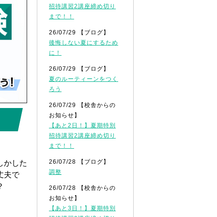
招待講習2講座締め切り
まで！！
26/07/29 【ブログ】
後悔しない夏にするため
に！
26/07/29 【ブログ】
夏のルーティーンをつく
ろう
26/07/29 【校舎からの
お知らせ】
【あと2日！】夏期特別
招待講習2講座締め切り
まで！！
具体的な校舎の雰囲気
26/07/28 【ブログ】
の勉強時
校舎の雰囲気や学習環境の良さ、自習スペースなどの
調整
も、スタ
担任の先生やスタッフはどんな感じだろう……。そん
うになり
学することで、一つ一つ確認することができます。
26/07/28 【校舎からの
お知らせ】
【あと3日！】夏期特別