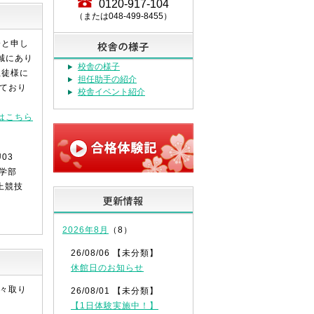
0120-917-104
（または048-499-8455）
介と申し
誠にあり
校舎の様子
生徒様に
担任助手の紹介
ており
校舎イベント紹介
はこちら
学部
上競技
2026年8月
（8）
26/08/06 【未分類】
休館日のお知らせ
々取り
26/08/01 【未分類】
【1日体験実施中！】