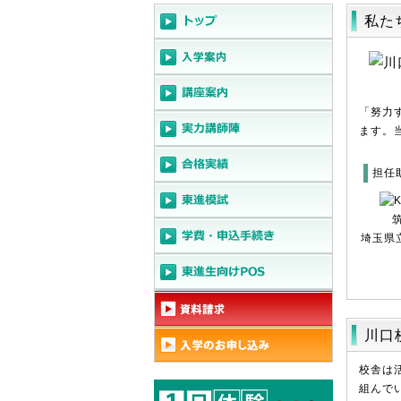
私た
「努力
ます。
担任
埼玉県
川口
校舎は
組んで