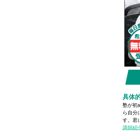
イル
具体
前の塾でちゃんと理解できなかったり……。もしかした
実際の
いかもしれない……。そんな迷いがあっても大丈夫で
間を確
ベルで一流講師陣の授業を体験してみませんか？
ッフと
ます。