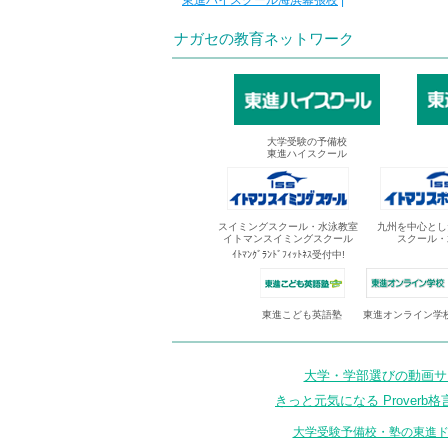
東進ハイスクール海浜幕張校
|
ナガセの教育ネットワーク
大学受験の予備校
東進ハイスクール
スイミングスクール・水泳教室
九州を中心とし
イトマンスイミングスクール
スクール・
ｲﾄﾏﾝｸﾞﾗﾝﾄﾞﾌｨｯﾄﾈｽ受付中!
東進オンライン学
東進こども英語塾
大学・学部選びの動画サイ
きっと元気になる Proverb格
大学受験予備校・塾の東進ド