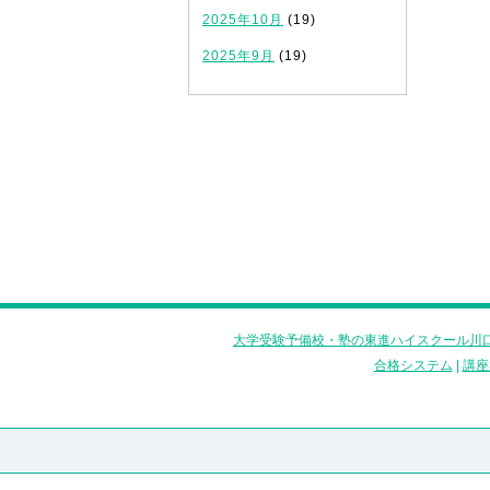
2025年10月
(19)
2025年9月
(19)
大学受験予備校・塾の東進ハイスクール川口
合格システム
|
講座