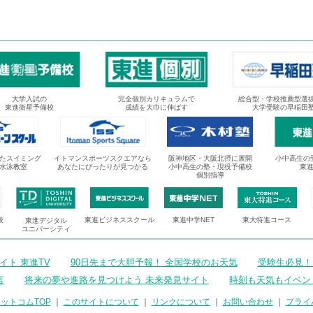
大学入試の
完全個別カリキュラムで
総合型・学校推薦型選
東進衛星予備校
成績を大巾に伸ばす
大学受験の早稲田
たスイミング
イトマンスポーツスクエアなら
阪神地区・大阪北摂に展開
小中高生の
水泳教室
あなたにぴったりが見つかる
小中高生の塾・現役予備校
東
個別指導
校
東進ビジネススクール
東進中学NET
東大特進コース
東進デジタル
ユニバーシティ
ト 東進TV
90日先まで大胆予報！ 全国学校のお天気
受験生必見！
言
将来の夢や進路を見つけよう 未来発見サイト
時刻も天気もイベン
ットコムTOP
｜
このサイトについて
｜
リンクについて
｜
お問い合わせ
｜
プライ