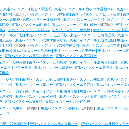
校
|
東進ハイスクール勝どき駅上校
|
東進ハイスクール新宿校 大学受験本科
|
東進ハ
人形町校
<城北地区>
東進ハイスクール赤羽校
|
東進ハイスクール本郷三丁目校
|
東
クール金町校
|
東進ハイスクール亀戸校
|
東進ハイスクール北千住校
|
東進ハイスク
葛西校
|
東進ハイスクール船堀校
|
東進ハイスクール門前仲町校
<城西地区>
東進ハ
寺校
|
東進ハイスクール石神井校
|
東進ハイスクール巣鴨校
|
東進ハイスクール成増
スクール蒲田校
|
東進ハイスクール五反田校
|
東進ハイスクール三軒茶屋校
|
東進ハ
由が丘校
|
東進ハイスクール成城学園前駅校
|
東進ハイスクール千歳烏山校
|
東進ハ
子玉川校
<東京都下>
東進ハイスクール吉祥寺南口校
|
東進ハイスクール国立校
|
東
ル田無校
東進ハイスクール調布校
|
東進ハイスクール八王子校
|
東進ハイスクール東
校
|
東進ハイスクール武蔵小金井校
|
東進ハイスクール武蔵境校
|
イスクール厚木校
|
東進ハイスクール川崎校
|
東進ハイスクール湘南台東口校
|
東進
クールたまプラーザ校
|
東進ハイスクール鶴見校
|
東進ハイスクール登戸校
|
東進ハイ
横浜校
|
クール大宮校
|
東進ハイスクール春日部校
|
東進ハイスクール川口校
|
東進ハイスク
げん台校
|
東進ハイスクール草加校
|
東進ハイスクール所沢校
|
東進ハイスクール南
スクール市川駅前校
|
東進ハイスクール稲毛海岸校
|
東進ハイスクール海浜幕張校
|
新浦安校
|
東進ハイスクール新松戸校
|
東進ハイスクール千葉校
|
東進ハイスクール
校
|
東進ハイスクール南柏校
|
東進ハイスクール八千代台校
スクール取手校
【静岡県】
東進ハイスクール静岡校
【奈良県】
東進ハイスクール奈
コース
学部吉祥寺南口校
|
東進ハイスクール勝どき駅上校
|
東進ハイスクール新百合ヶ丘校