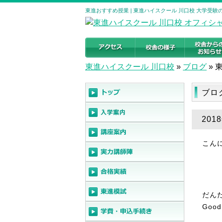
東進おすすめ授業 | 東進ハイスクール 川口校 大学受
東進ハイスクール 川口校
»
ブログ
»
ブロ
201
こん
だん
Goo