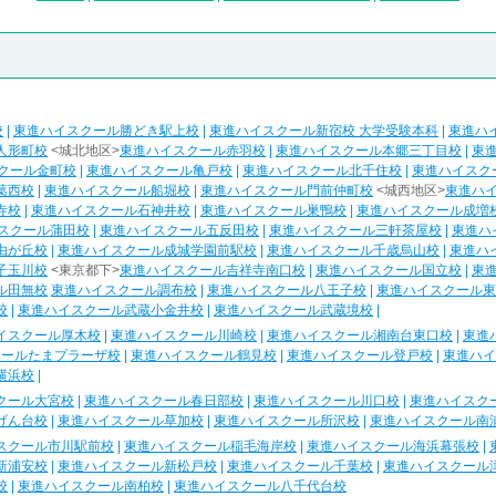
校
|
東進ハイスクール勝どき駅上校
|
東進ハイスクール新宿校 大学受験本科
|
東進ハ
人形町校
<城北地区>
東進ハイスクール赤羽校
|
東進ハイスクール本郷三丁目校
|
東
クール金町校
|
東進ハイスクール亀戸校
|
東進ハイスクール北千住校
|
東進ハイスク
葛西校
|
東進ハイスクール船堀校
|
東進ハイスクール門前仲町校
<城西地区>
東進ハ
寺校
|
東進ハイスクール石神井校
|
東進ハイスクール巣鴨校
|
東進ハイスクール成増
スクール蒲田校
|
東進ハイスクール五反田校
|
東進ハイスクール三軒茶屋校
|
東進ハ
由が丘校
|
東進ハイスクール成城学園前駅校
|
東進ハイスクール千歳烏山校
|
東進ハ
子玉川校
<東京都下>
東進ハイスクール吉祥寺南口校
|
東進ハイスクール国立校
|
東
ル田無校
東進ハイスクール調布校
|
東進ハイスクール八王子校
|
東進ハイスクール東
校
|
東進ハイスクール武蔵小金井校
|
東進ハイスクール武蔵境校
|
イスクール厚木校
|
東進ハイスクール川崎校
|
東進ハイスクール湘南台東口校
|
東進
クールたまプラーザ校
|
東進ハイスクール鶴見校
|
東進ハイスクール登戸校
|
東進ハイ
横浜校
|
クール大宮校
|
東進ハイスクール春日部校
|
東進ハイスクール川口校
|
東進ハイスク
げん台校
|
東進ハイスクール草加校
|
東進ハイスクール所沢校
|
東進ハイスクール南
スクール市川駅前校
|
東進ハイスクール稲毛海岸校
|
東進ハイスクール海浜幕張校
|
新浦安校
|
東進ハイスクール新松戸校
|
東進ハイスクール千葉校
|
東進ハイスクール
校
|
東進ハイスクール南柏校
|
東進ハイスクール八千代台校