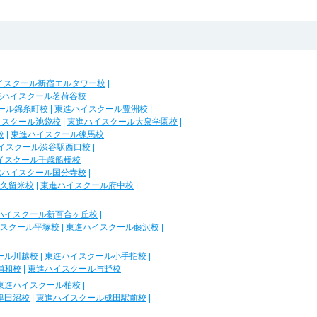
イスクール新宿エルタワー校
|
進ハイスクール茗荷谷校
ール錦糸町校
|
東進ハイスクール豊洲校
|
イスクール池袋校
|
東進ハイスクール大泉学園校
|
校
|
東進ハイスクール練馬校
イスクール渋谷駅西口校
|
イスクール千歳船橋校
進ハイスクール国分寺校
|
久留米校
|
東進ハイスクール府中校
|
ハイスクール新百合ヶ丘校
|
スクール平塚校
|
東進ハイスクール藤沢校
|
ール川越校
|
東進ハイスクール小手指校
|
浦和校
|
東進ハイスクール与野校
東進ハイスクール柏校
|
津田沼校
|
東進ハイスクール成田駅前校
|