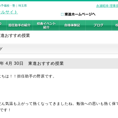
験の予備校・塾｜埼玉県
永瀬昭幸 理事
東進おすすめ授業
グ
8年 4月 30日 東進おすすめ授業
にちは！！担任助手の野原です。
だん気温も上がって熱くなってきましたね。勉強への思いも熱く保
dです！