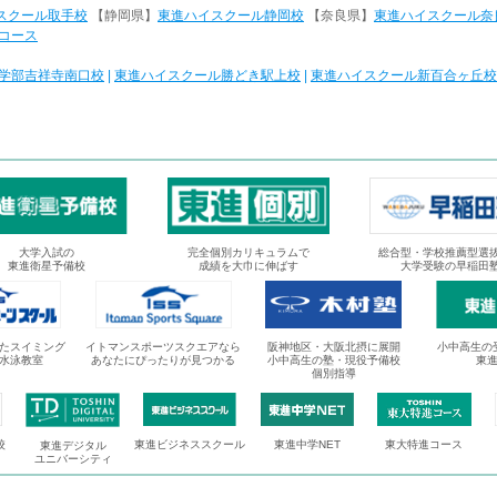
スクール取手校
【静岡県】
東進ハイスクール静岡校
【奈良県】
東進ハイスクール奈
コース
学部吉祥寺南口校
|
東進ハイスクール勝どき駅上校
|
東進ハイスクール新百合ヶ丘校
大学入試の
完全個別カリキュラムで
総合型・学校推薦型選
東進衛星予備校
成績を大巾に伸ばす
大学受験の早稲田
たスイミング
イトマンスポーツスクエアなら
阪神地区・大阪北摂に展開
小中高生の
水泳教室
あなたにぴったりが見つかる
小中高生の塾・現役予備校
東
個別指導
校
東進ビジネススクール
東進中学NET
東大特進コース
東進デジタル
ユニバーシティ