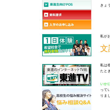
きょ
私が
文
私は
たと
いか
って
りま