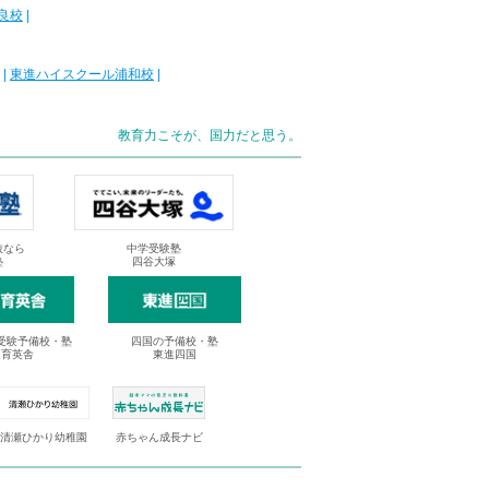
良校
|
|
東進ハイスクール浦和校
|
教育力こそが、国力だと思う。
抜なら
中学受験塾
塾
四谷大塚
受験予備校・塾
四国の予備校・塾
進育英舎
東進四国
清瀬ひかり幼稚園
赤ちゃん成長ナビ