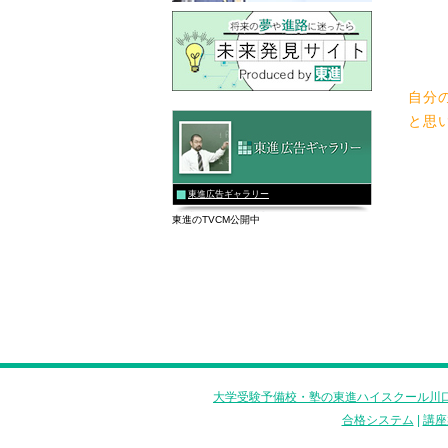
自分
と思
東進広告ギャラリー
東進のTVCM公開中
大学受験予備校・塾の東進ハイスクール川口
合格システム
|
講座