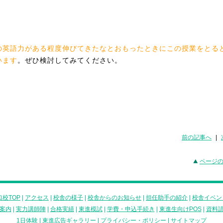
の英語力がある程度伸びてきたなとおもったときにこの授業をとる
います
。ぜひ検討してみてください。
前の記事へ
|
ページ
校TOP
|
アクセス
|
校舎の様子
|
校舎からのお知らせ
|
担任助手の紹介
|
校舎イベン
案内
|
実力講師陣
|
合格実績
|
東進模試
|
学費・申込手続き
|
東進生向けPOS
|
資料
1日体験
|
東進広告ギャラリー
|
プライバシー・ポリシー
|
サイトマップ