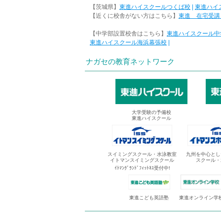
【茨城県】
東進ハイスクールつくば校
|
東進ハイ
【近くに校舎がない方はこちら】
東進 在宅受講
【中学部設置校舎はこちら】
東進ハイスクール中
東進ハイスクール海浜幕張校
|
ナガセの教育ネットワーク
大学受験の予備校
東進ハイスクール
スイミングスクール・水泳教室
九州を中心とし
イトマンスイミングスクール
スクール・
ｲﾄﾏﾝｸﾞﾗﾝﾄﾞﾌｨｯﾄﾈｽ受付中!
東進オンライン学
東進こども英語塾