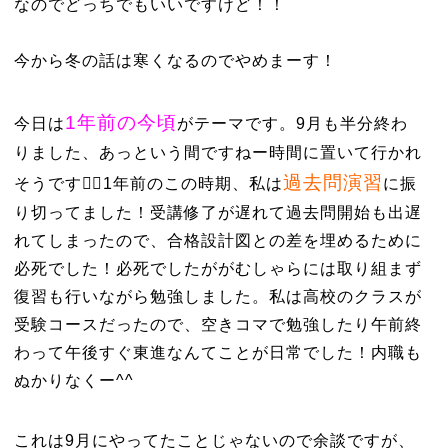
なのでどっちでもいいですけど！！
今から冬の話は寒くなるのでやめまーす！
1年前の今頃
今日は
がテーマです。9月も半分終わ
りました、あっという間ですねー時間に置いて行かれ
過去問演
習
そうです✌🏼1年前のこの時期、私は
に振
り切ってました！受講修了が遅れて過去問開始も出遅
れてしまったので、合格設計図との差を埋めるために
必死でした！必死でしたががむしゃらには取り組まず
復習も行いながら勉強しました。私は高校のクラスが
受験コースだったので、空きコマで勉強したり午前終
わって午後すぐ東進なんてことが日常でした！内職も
ぬかりなくー^^
これは9月にやってたことじゃないので余談ですが、