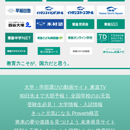
教育力こそが、国力だと思う。
大学・学部選びの動画サイト 東進TV
90日先まで大胆予報！ 全国学校のお天気
受験生必見！ 大学情報・入試情報
きっと元気になる Proverb格言
将来の夢や進路を見つけよう 未来発見サイト