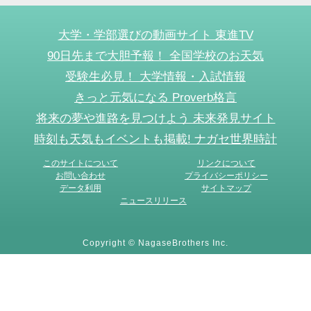
大学・学部選びの動画サイト 東進TV
90日先まで大胆予報！ 全国学校のお天気
受験生必見！ 大学情報・入試情報
きっと元気になる Proverb格言
将来の夢や進路を見つけよう 未来発見サイト
時刻も天気もイベントも掲載! ナガセ世界時計
このサイトについて
リンクについて
お問い合わせ
プライバシーポリシー
データ利用
サイトマップ
ニュースリリース
Copyright © NagaseBrothers Inc.