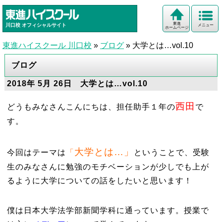
東進
川口校
オフィシャルサイト
メニュー
ホームページ
東進ハイスクール 川口校
»
ブログ
»
大学とは…vol.10
ブログ
2018年 5月 26日 大学とは…vol.10
西田
どうもみなさんこんにちは、担任助手１年の
で
す。
大学とは…」
今回はテーマは
「
ということで、受験
生のみなさんに勉強のモチベーションが少しでも上が
るように大学についての話をしたいと思います！
僕は日本大学法学部新聞学科に通っています。授業で