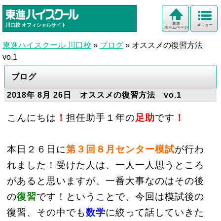
東進
川口校
オフィシャルサイト
メニュー
ホームページ
東進ハイスクール 川口校
»
ブログ
»
オススメの復習方法
vo.1
ブログ
2018年 8月 26日 オススメの復習方法 vo.1
こんにちは
！
担任助手１年の
足助
です
！
本日２６日に
第３回８月センター模試
が行わ
れました！受けた人は、一人一人思うところ
があると思いますが、一番大事なのはその後
の
復習
です！ということで、今回は模試後の
復習、その中でも
数学
に絞って話していきた