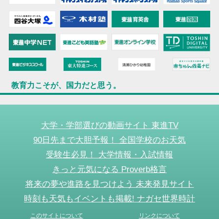
教育力こそが、国力だと思う。
大学・学部選びの動画サイト 東進TV
90日先まで大胆予報！ 全国学校のお天気
受験生必見！ 大学情報・入試情報
きっと元気になる Proverb格言
将来の夢や進路を見つけよう 未来発見サイト
時刻も天気もイベントも掲載! ナガセ世界時計
このサイトについて
リンクについて