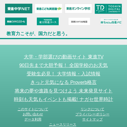
教育力こそが、国力だと思う。
大学・学部選びの動画サイト 東進TV
90日先まで大胆予報！ 全国学校のお天気
受験生必見！ 大学情報・入試情報
きっと元気になる Proverb格言
将来の夢や進路を見つけよう 未来発見サイト
時刻も天気もイベントも掲載! ナガセ世界時計
このサイトについて
リンクについて
お問い合わせ
プライバシーポリシー
データ利用
サイトマップ
ニュースリリース