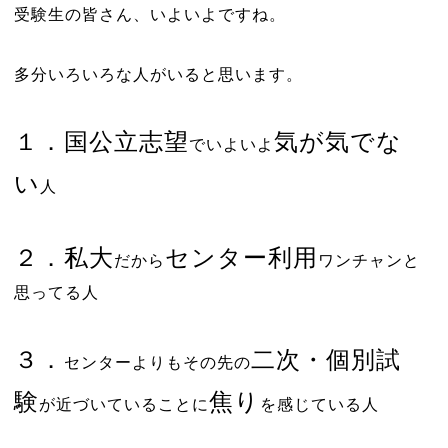
受験生の皆さん、いよいよですね。
多分いろいろな人がいると思います。
１．
国公立志望
気が気でな
でいよいよ
い
人
２．
私大
センター利用
だから
ワンチャンと
思ってる人
３
．
二次・個別試
センターよりもその先の
験
焦り
が近づいていることに
を感じている人