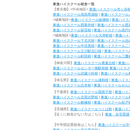
東進ハイスクール校舎一覧
【東京都】<中央地区>
東進ハイスクール市ヶ谷
東進ハイスクール高田馬場校
|
東進ハイスクール
<城東地区>
東進ハイスクール綾瀬校
|
東進ハイス
東進ハイスクール西新井校
|
東進ハイスクール西
東進ハイスクール荻窪校
|
東進ハイスクール高円
<城南地区>
東進ハイスクール大井町校
|
東進ハイ
東進ハイスクール下北沢校
|
東進ハイスクール自
東進ハイスクール中目黒校
|
東進ハイスクール二
東進ハイスクール立川駅北口校
|
東進ハイスクー
東進ハイスクール町田校
|
東進ハイスクール三鷹
【神奈川県】
東進ハイスクール青葉台校
|
東進ハ
東進ハイスクールセンター南駅前校
東進ハイス
東進ハイスクール武蔵小杉校
|
東進ハイスクール
【埼玉県】
東進ハイスクール浦和校
|
東進ハイス
東進ハイスクール志木校
|
東進ハイスクールせん
【千葉県】
東進ハイスクール我孫子校
|
東進ハイ
東進ハイスクール北習志野校
|
東進ハイスクール
東進ハイスクール船橋校
|
東進ハイスクール松戸
【茨城県】
東進ハイスクールつくば校
|
東進ハイ
【近くに校舎がない方はこちら】
東進 在宅受講
【中学部設置校舎はこちら】
東進ハイスクール中