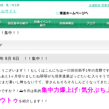
予備校・塾｜埼玉県
永瀬昭幸 理事
！！集中！！
グ
5年 8月 6日 ！！集中！！
うございます！！もしくはこんにちはー❤️‍🔥担任助手1年の𠮷野です🏄🏻
もあと1ヶ月切りましたね😿😿がち現実逃避ばっどたいむ入りそうで
まだまだ暑いし蝉もないてて、皆さんもそろそろしんどくなってきた
集中力爆上げ↑気分ぶち
いですか？！🌅今月は私的
ハウトゥ
を紹介します！！