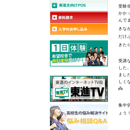
受験
かか
んで
きな
だけ
きた
受講
した
まし
しく
👼
集中
ょう！