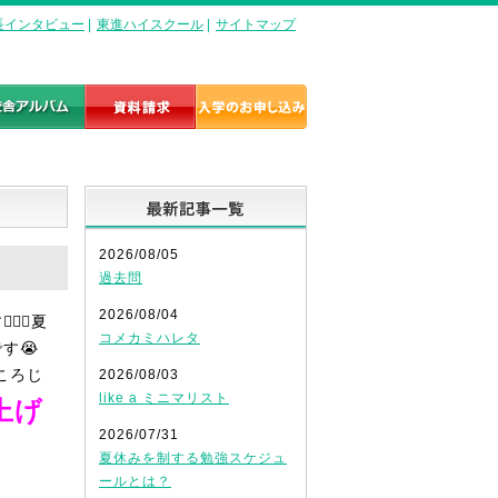
長インタビュー
|
東進ハイスクール
|
サイトマップ
最新記事一覧
2026/08/05
過去問
2026/08/04
‍♀️夏
コメカミハレタ
す😭
ころじ
2026/08/03
like a ミニマリスト
上げ
2026/07/31
夏休みを制する勉強スケジュ
ールとは？