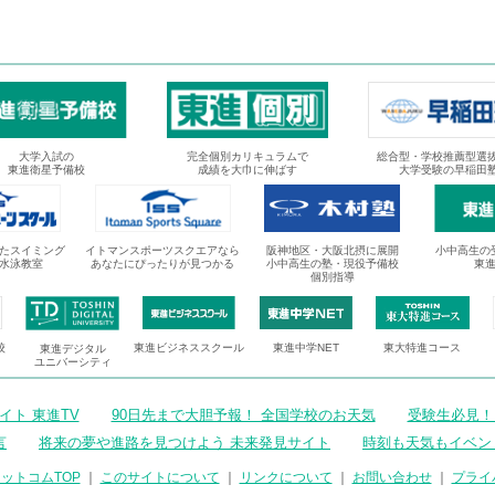
大学入試の
完全個別カリキュラムで
総合型・学校推薦型選
東進衛星予備校
成績を大巾に伸ばす
大学受験の早稲田
たスイミング
イトマンスポーツスクエアなら
阪神地区・大阪北摂に展開
小中高生の
水泳教室
あなたにぴったりが見つかる
小中高生の塾・現役予備校
東
個別指導
校
東進ビジネススクール
東進中学NET
東大特進コース
東進デジタル
ユニバーシティ
ト 東進TV
90日先まで大胆予報！ 全国学校のお天気
受験生必見！
言
将来の夢や進路を見つけよう 未来発見サイト
時刻も天気もイベン
ットコムTOP
｜
このサイトについて
｜
リンクについて
｜
お問い合わせ
｜
プライ