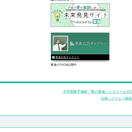
東進広告ギャラリー
東進のTVCM公開中
大学受験予備校・塾の東進ハイスクール川口
合格システム
|
講座