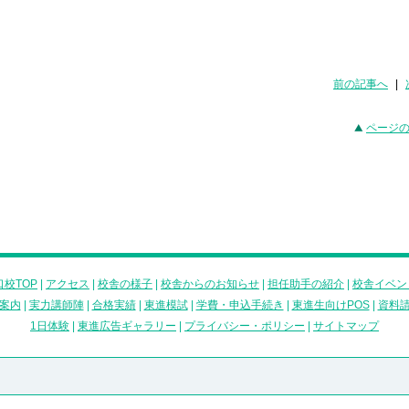
前の記事へ
|
ページ
校TOP
|
アクセス
|
校舎の様子
|
校舎からのお知らせ
|
担任助手の紹介
|
校舎イベン
案内
|
実力講師陣
|
合格実績
|
東進模試
|
学費・申込手続き
|
東進生向けPOS
|
資料
1日体験
|
東進広告ギャラリー
|
プライバシー・ポリシー
|
サイトマップ