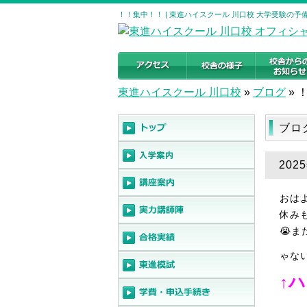
！！集中！！ | 東進ハイスクール 川口校 大学受験の
東進ハイスクール 川口校
»
ブログ
»
ブロ
202
おはよ
休み
😭
ゃな
↑