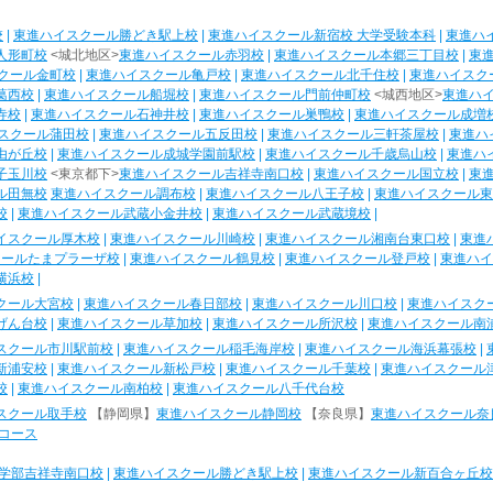
校
|
東進ハイスクール勝どき駅上校
|
東進ハイスクール新宿校 大学受験本科
|
東進ハ
人形町校
<城北地区>
東進ハイスクール赤羽校
|
東進ハイスクール本郷三丁目校
|
東
クール金町校
|
東進ハイスクール亀戸校
|
東進ハイスクール北千住校
|
東進ハイスク
葛西校
|
東進ハイスクール船堀校
|
東進ハイスクール門前仲町校
<城西地区>
東進ハ
寺校
|
東進ハイスクール石神井校
|
東進ハイスクール巣鴨校
|
東進ハイスクール成増
スクール蒲田校
|
東進ハイスクール五反田校
|
東進ハイスクール三軒茶屋校
|
東進ハ
由が丘校
|
東進ハイスクール成城学園前駅校
|
東進ハイスクール千歳烏山校
|
東進ハ
子玉川校
<東京都下>
東進ハイスクール吉祥寺南口校
|
東進ハイスクール国立校
|
東
ル田無校
東進ハイスクール調布校
|
東進ハイスクール八王子校
|
東進ハイスクール東
校
|
東進ハイスクール武蔵小金井校
|
東進ハイスクール武蔵境校
|
イスクール厚木校
|
東進ハイスクール川崎校
|
東進ハイスクール湘南台東口校
|
東進
クールたまプラーザ校
|
東進ハイスクール鶴見校
|
東進ハイスクール登戸校
|
東進ハイ
横浜校
|
クール大宮校
|
東進ハイスクール春日部校
|
東進ハイスクール川口校
|
東進ハイスク
げん台校
|
東進ハイスクール草加校
|
東進ハイスクール所沢校
|
東進ハイスクール南
スクール市川駅前校
|
東進ハイスクール稲毛海岸校
|
東進ハイスクール海浜幕張校
|
新浦安校
|
東進ハイスクール新松戸校
|
東進ハイスクール千葉校
|
東進ハイスクール
校
|
東進ハイスクール南柏校
|
東進ハイスクール八千代台校
スクール取手校
【静岡県】
東進ハイスクール静岡校
【奈良県】
東進ハイスクール奈
コース
学部吉祥寺南口校
|
東進ハイスクール勝どき駅上校
|
東進ハイスクール新百合ヶ丘校