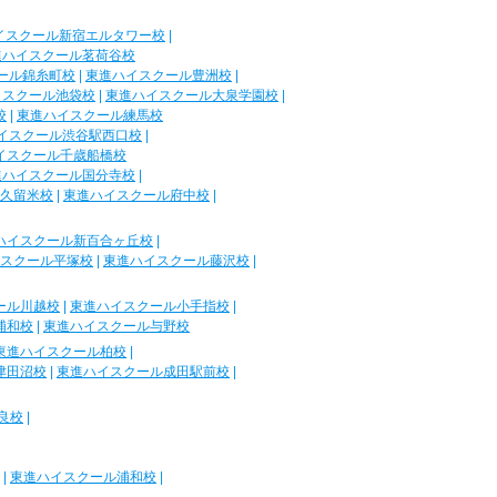
イスクール新宿エルタワー校
|
進ハイスクール茗荷谷校
ール錦糸町校
|
東進ハイスクール豊洲校
|
イスクール池袋校
|
東進ハイスクール大泉学園校
|
校
|
東進ハイスクール練馬校
イスクール渋谷駅西口校
|
イスクール千歳船橋校
進ハイスクール国分寺校
|
久留米校
|
東進ハイスクール府中校
|
ハイスクール新百合ヶ丘校
|
スクール平塚校
|
東進ハイスクール藤沢校
|
ール川越校
|
東進ハイスクール小手指校
|
浦和校
|
東進ハイスクール与野校
東進ハイスクール柏校
|
津田沼校
|
東進ハイスクール成田駅前校
|
良校
|
|
東進ハイスクール浦和校
|