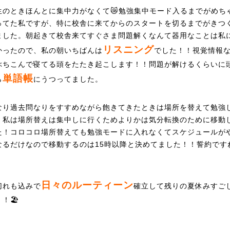
生のときほんとに集中力がなくて😿勉強集中モード入るまでがめち
ってた私ですが、特に校舎に来てからのスタートを切るまでがきつ
ました。朝起きて校舎来てすぐさま問題解くなんて器用なことは私
リスニング
かったので、私の朝いちばんは
でした！！視覚情報
ぶちこんで寝てる頭をたたき起こします！！問題が解けるくらいに
単語帳
ら
にうつってました。
なり過去問なりをすすめながら飽きてきたときは場所を替えて勉強
。私は場所替えは集中しに行くためよりかは気分転換のために移動
た！コロコロ場所替えても勉強モードに入れなくてスケジュールが
なるだけなので移動するのは15時以降と決めてました！！誓約です
日々のルーティーン
切れも込みで
確立して残りの夏休みすご
！🏖