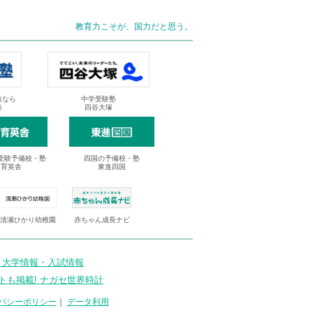
教育力こそが、国力だと思う。
抜なら
中学受験塾
塾
四谷大塚
受験予備校・塾
四国の予備校・塾
進育英舎
東進四国
清瀬ひかり幼稚園
赤ちゃん成長ナビ
 大学情報・入試情報
トも掲載! ナガセ世界時計
バシーポリシー
｜
データ利用