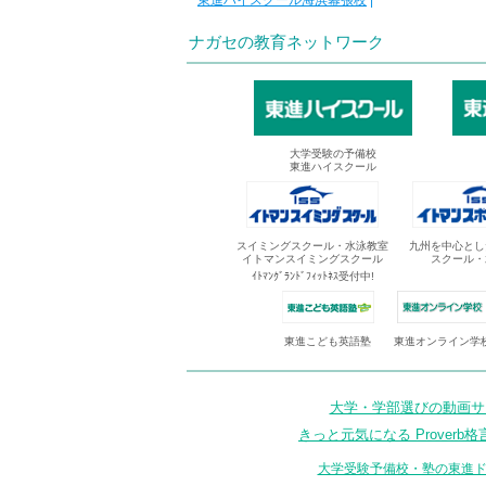
東進ハイスクール海浜幕張校
|
ナガセの教育ネットワーク
大学受験の予備校
東進ハイスクール
スイミングスクール・水泳教室
九州を中心とし
イトマンスイミングスクール
スクール・
ｲﾄﾏﾝｸﾞﾗﾝﾄﾞﾌｨｯﾄﾈｽ受付中!
東進オンライン学
東進こども英語塾
大学・学部選びの動画サイ
きっと元気になる Proverb格
大学受験予備校・塾の東進ド