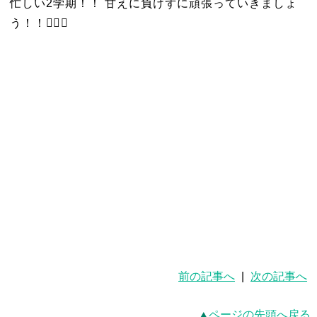
忙しい2学期！！ 甘えに負けずに頑張っていきましょ
う！！✊🏻🔥
前の記事へ
|
次の記事へ
ページの先頭へ戻る