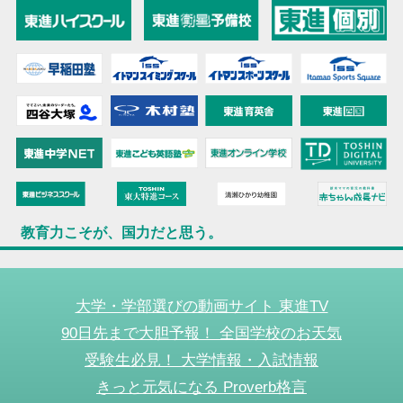
教育力こそが、国力だと思う。
大学・学部選びの動画サイト 東進TV
90日先まで大胆予報！ 全国学校のお天気
受験生必見！ 大学情報・入試情報
きっと元気になる Proverb格言