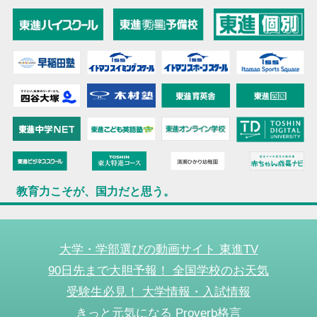
教育力こそが、国力だと思う。
大学・学部選びの動画サイト 東進TV
90日先まで大胆予報！ 全国学校のお天気
受験生必見！ 大学情報・入試情報
きっと元気になる Proverb格言