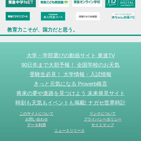
教育力こそが、国力だと思う。
大学・学部選びの動画サイト 東進TV
90日先まで大胆予報！ 全国学校のお天気
受験生必見！ 大学情報・入試情報
きっと元気になる Proverb格言
将来の夢や進路を見つけよう 未来発見サイト
時刻も天気もイベントも掲載! ナガセ世界時計
このサイトについて
リンクについて
お問い合わせ
プライバシーポリシー
データ利用
サイトマップ
ニュースリリース