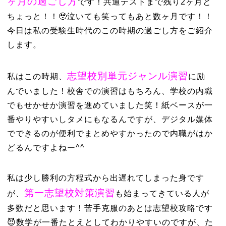
ヶ月の過ごし方
です！共通テストまで残り2ヶ月と
ちょっと！！🥹泣いても笑ってもあと数ヶ月です！！
今日は私の受験生時代のこの時期の過ごし方をご紹介
します。
志望校別単元ジャンル演習
私はこの時期、
に励
んでいました！校舎での演習はもちろん、学校の内職
でもせかせか演習を進めていました笑！紙ベースが一
番やりやすいしタメにもなるんですが、デジタル媒体
でできるのが便利でまとめやすかったので内職がはか
どるんですよねー^^
私は少し勝利の方程式から出遅れてしまった身です
第一志望校対策演習
が、
も始まってきている人が
多数だと思います！苦手克服のあとは志望校攻略です
😈数学が一番たとえとしてわかりやすいのですが、た