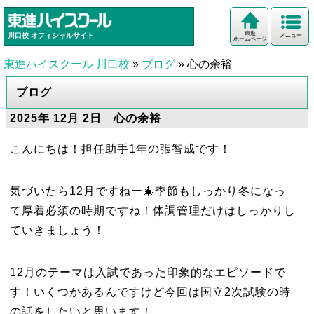
東進
川口校
オフィシャルサイト
メニュー
ホームページ
東進ハイスクール 川口校
»
ブログ
»
心の余裕
ブログ
2025年 12月 2日 心の余裕
こんにちは！担任助手1年の張智成です！
気づいたら12月ですねー🎄季節もしっかり冬になっ
て厚着必須の時期ですね！体調管理だけはしっかりし
ていきましょう！
12月のテーマは入試であった印象的なエピソードで
す！いくつかあるんですけど今回は国立2次試験の時
の話をしたいと思います！